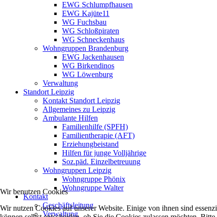
EWG Schlumpfhausen
EWG Kajüte11
WG Fuchsbau
WG Schloßpiraten
WG Schneckenhaus
Wohngruppen Brandenburg
EWG Jackenhausen
WG Birkendinos
WG Löwenburg
Verwaltung
Standort Leipzig
Kontakt Standort Leipzig
Allgemeines zu Leipzig
Ambulante Hilfen
Familienhilfe (SPFH)
Familientherapie (AFT)
Erziehungbeistand
Hilfen für junge Volljährige
Soz.päd. Einzelbetreuung
Wohngruppen Leipzig
Wohngruppe Phönix
Wohngruppe Walter
Wir benutzen Cookies
Kontakt
Geschäftsleitung
Wir nutzen Cookies auf unserer Website. Einige von ihnen sind essenzi
Verwaltung
können selbst entscheiden, ob Sie die Cookies zulassen möchten. Bitte