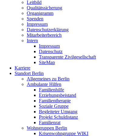
Leitbild
Qualitätssicherung
Organigramm
Spenden
Impressum
Datenschutzerklärung
Mitarbeiterbereich
Intern
Impressum
Datenschutz
Transparente Zivilgesellschaft
SiteMap
Karriere
Standort Berlin
Allgemeines zu Berlin
Ambulante Hilfen
Familienhilfe
Erziehungsbeistand
Familientherapie
Soziale Gruppe
Begleiteter Umgang
Projekt Schuldistanz
Familienrat
Wohngruppen Berlin
Krisenwohngruppe WIKI