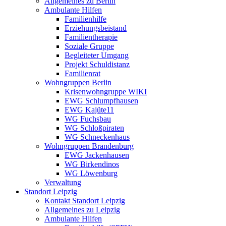
Allgemeines zu Berlin
Ambulante Hilfen
Familienhilfe
Erziehungsbeistand
Familientherapie
Soziale Gruppe
Begleiteter Umgang
Projekt Schuldistanz
Familienrat
Wohngruppen Berlin
Krisenwohngruppe WIKI
EWG Schlumpfhausen
EWG Kajüte11
WG Fuchsbau
WG Schloßpiraten
WG Schneckenhaus
Wohngruppen Brandenburg
EWG Jackenhausen
WG Birkendinos
WG Löwenburg
Verwaltung
Standort Leipzig
Kontakt Standort Leipzig
Allgemeines zu Leipzig
Ambulante Hilfen