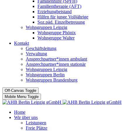
Familienhilfe (SPFH)
Familientherapie (AFT)
Erziehungbeistand
Hilfen für junge Volljährige
Soz.päd. Einzelbetreuung
Wohngruppen Leipzig
Wohngruppe Phönix
Wohngruppe Walter
Kontakt
Geschäftsleitung
Verwaltung
Ansprechpartner*innen ambulant
Ansprechpartner*innen stationär
Wohngruppen Leipzig
Wohngruppen Berlin
Wohngruppen Brandenburg
Off-Canvas Toggle
Mobile Menu Toggle
Home
Wir über uns
Leistungen
Freie Plätze