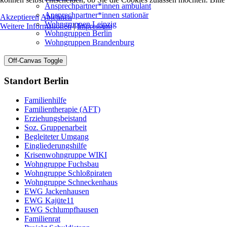
Ansprechpartner*innen ambulant
Ansprechpartner*innen stationär
Akzeptieren
Ablehnen
Wohngruppen Leipzig
Weitere Informationen
|
Impressum
Wohngruppen Berlin
Wohngruppen Brandenburg
Off-Canvas Toggle
Standort Berlin
Familienhilfe
Familientherapie (AFT)
Erziehungsbeistand
Soz. Gruppenarbeit
Begleiteter Umgang
Eingliederungshilfe
Krisenwohngruppe WIKI
Wohngruppe Fuchsbau
Wohngruppe Schloßpiraten
Wohngruppe Schneckenhaus
EWG Jackenhausen
EWG Kajüte11
EWG Schlumpfhausen
Familienrat