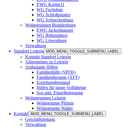
EWG Kajüte11
WG Fuchsbau
WG Schloßpiraten
WG Schneckenhaus
Wohngruppen Brandenburg
EWG Jackenhausen
WG Birkendinos
WG Löwenburg
Verwaltung
Standort Leipzig
MOD_MENU_TOGGLE_SUBMENU_LABEL
Kontakt Standort Leipzig
Allgemeines zu Leipzig
Ambulante Hilfen
Familienhilfe (SPFH)
Familientherapie (AFT)
Erziehungbeistand
Hilfen für junge Volljährige
Soz.päd. Einzelbetreuung
Wohngruppen Leipzig
Wohngruppe Phönix
Wohngruppe Walter
Kontakt
MOD_MENU_TOGGLE_SUBMENU_LABEL
Geschäftsleitung
Verwaltung