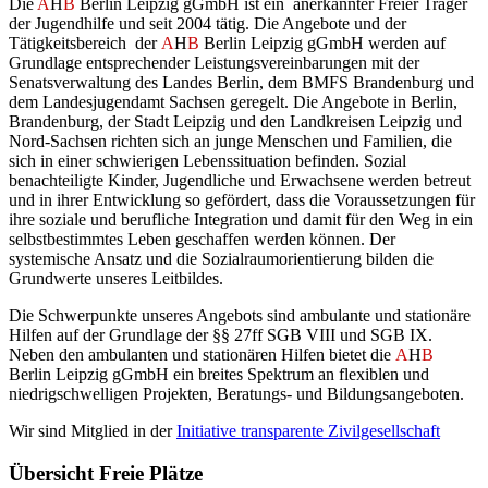
Die
A
H
B
Berlin Leipzig gGmbH ist ein anerkannter Freier Träger
der Jugendhilfe und seit 2004 tätig. Die Angebote und der
Tätigkeitsbereich der
A
H
B
Berlin Leipzig gGmbH
werden auf
Grundlage entsprechender Leistungsvereinbarungen mit der
Senatsverwaltung des
Landes Berlin, dem BMFS Brandenburg und
dem Landesjugendamt Sachsen geregelt
. Die Angebote in Berlin,
Brandenburg, der Stadt Leipzig und den Landkreisen Leipzig und
Nord-Sachsen richten sich an junge Menschen und Familien, die
sich in einer schwierigen Lebenssituation befinden. Sozial
benachteiligte Kinder, Jugendliche und Erwachsene werden betreut
und in ihrer Entwicklung so gefördert, dass die Voraussetzungen für
ihre soziale und berufliche Integration und damit für den Weg in ein
selbstbestimmtes Leben geschaffen werden können. Der
systemische Ansatz und die Sozialraumorientierung bilden die
Grundwerte unseres Leitbildes.
Die Schwerpunkte unseres Angebots sind ambulante und stationäre
Hilfen auf der Grundlage der §§ 27ff SGB VIII und SGB IX.
Neben den ambulanten und stationären Hilfen bietet die
A
H
B
Berlin Leipzig gGmbH ein breites Spektrum an flexiblen und
niedrigschwelligen Projekten, Beratungs- und Bildungsangeboten.
Wir sind Mitglied in der
Initiative transparente Zivilgesellschaft
Übersicht Freie Plätze