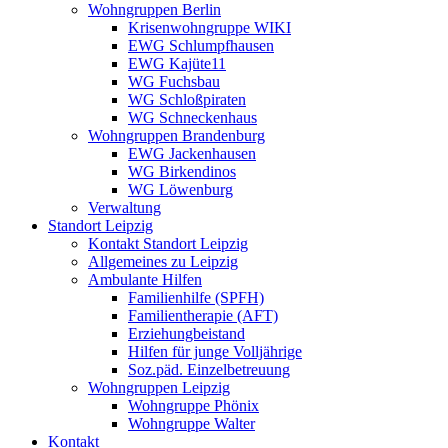
Wohngruppen Berlin
Krisenwohngruppe WIKI
EWG Schlumpfhausen
EWG Kajüte11
WG Fuchsbau
WG Schloßpiraten
WG Schneckenhaus
Wohngruppen Brandenburg
EWG Jackenhausen
WG Birkendinos
WG Löwenburg
Verwaltung
Standort Leipzig
Kontakt Standort Leipzig
Allgemeines zu Leipzig
Ambulante Hilfen
Familienhilfe (SPFH)
Familientherapie (AFT)
Erziehungbeistand
Hilfen für junge Volljährige
Soz.päd. Einzelbetreuung
Wohngruppen Leipzig
Wohngruppe Phönix
Wohngruppe Walter
Kontakt