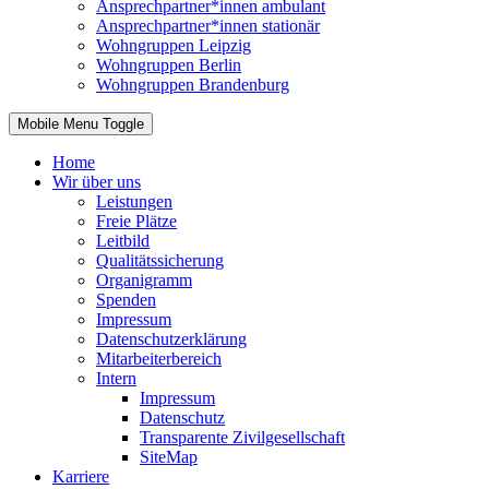
Ansprechpartner*innen ambulant
Ansprechpartner*innen stationär
Wohngruppen Leipzig
Wohngruppen Berlin
Wohngruppen Brandenburg
Mobile Menu Toggle
Home
Wir über uns
Leistungen
Freie Plätze
Leitbild
Qualitätssicherung
Organigramm
Spenden
Impressum
Datenschutzerklärung
Mitarbeiterbereich
Intern
Impressum
Datenschutz
Transparente Zivilgesellschaft
SiteMap
Karriere