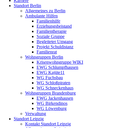
Karriere
Standort Berlin
Allgemeines zu Berlin
Ambulante Hilfen
Familienhilfe
Erziehungsbeistand
Familientherapie
Soziale Gruppe
Begleiteter Umgang
Projekt Schuldistanz
Familienrat
Wohngruppen Berlin
Krisenwohngruppe WIKI
EWG Schlumpfhausen
EWG Kajüte11
WG Fuchsbau
WG Schloßpiraten
WG Schneckenhaus
Wohngruppen Brandenburg
EWG Jackenhausen
WG Birkendinos
WG Löwenburg
Verwaltung
Standort Leipzig
Kontakt Standort Leipzig