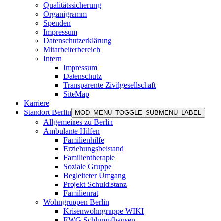
Qualitätssicherung
Organigramm
Spenden
Impressum
Datenschutzerklärung
Mitarbeiterbereich
Intern
Impressum
Datenschutz
Transparente Zivilgesellschaft
SiteMap
Karriere
Standort Berlin
MOD_MENU_TOGGLE_SUBMENU_LABEL
Allgemeines zu Berlin
Ambulante Hilfen
Familienhilfe
Erziehungsbeistand
Familientherapie
Soziale Gruppe
Begleiteter Umgang
Projekt Schuldistanz
Familienrat
Wohngruppen Berlin
Krisenwohngruppe WIKI
EWG Schlumpfhausen