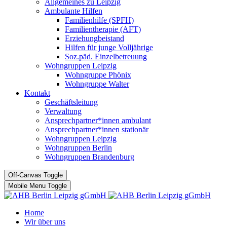
Allgemeines zu Leipzig
Ambulante Hilfen
Familienhilfe (SPFH)
Familientherapie (AFT)
Erziehungbeistand
Hilfen für junge Volljährige
Soz.päd. Einzelbetreuung
Wohngruppen Leipzig
Wohngruppe Phönix
Wohngruppe Walter
Kontakt
Geschäftsleitung
Verwaltung
Ansprechpartner*innen ambulant
Ansprechpartner*innen stationär
Wohngruppen Leipzig
Wohngruppen Berlin
Wohngruppen Brandenburg
Off-Canvas Toggle
Mobile Menu Toggle
Home
Wir über uns