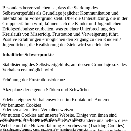
Besonders hervorzuheben ist, dass die Stärkung des
Selbstwertgefühls als Grundlage jeglicher Kommunikation und
Interaktion im Vordergrund steht. Über die Unterstützung, die in der
Gruppe erfahren wird, können sich die Kinder und Jugendlichen
Erfolgserlebnisse erarbeiten, was zu einer Unterbrechung des
Kreislaufs von Misserfolg, Frustration und Verweigerung führt.
Positive Erfahrungen ermöglichen den Zugang zu den Kindern /
Jugendlichen, die Realisierung der Ziele wird so erleichtert.
Inhaltliche Schwerpunkte
Stabilisierung des Selbstwertgefühls, auf dessen Grundlage soziales
Verhalten erst möglich wird
Erhöhung der Frustrationstoleranz
Akzeptanz der eigenen Stärken und Schwächen
Erleben eigener Verhaltensweisen im Kontakt mit Anderen
Wir benutzen Cookies
Erlernen alternativer Verhaltensweisen
Wir nutzen Cookies auf unserer Website. Einige von ihnen sind
Förderung der Fähigkeit, Konflikte zu lösen
essenziell für den Betrieb der Seite, während andere uns helfen, diese
Website und die Nutzererfahrung zu verbessern (Tracking Cookies).
Förderung einer sinnvollen Freizeitgestaltung
Sie können selbst entscheiden, ob Sie die Cookies zulassen möchten.