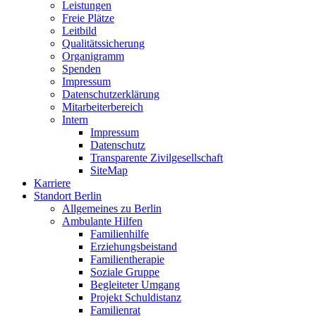
Leistungen
Freie Plätze
Leitbild
Qualitätssicherung
Organigramm
Spenden
Impressum
Datenschutzerklärung
Mitarbeiterbereich
Intern
Impressum
Datenschutz
Transparente Zivilgesellschaft
SiteMap
Karriere
Standort Berlin
Allgemeines zu Berlin
Ambulante Hilfen
Familienhilfe
Erziehungsbeistand
Familientherapie
Soziale Gruppe
Begleiteter Umgang
Projekt Schuldistanz
Familienrat