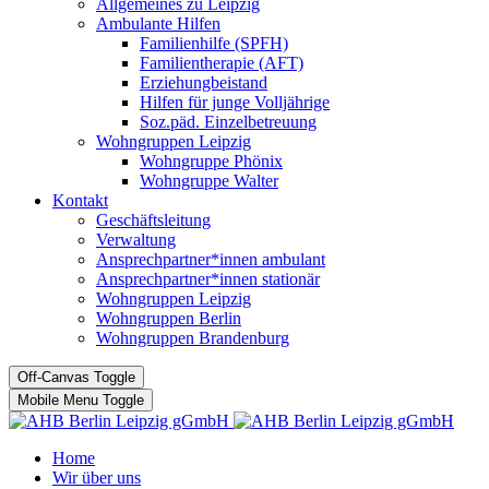
Allgemeines zu Leipzig
Ambulante Hilfen
Familienhilfe (SPFH)
Familientherapie (AFT)
Erziehungbeistand
Hilfen für junge Volljährige
Soz.päd. Einzelbetreuung
Wohngruppen Leipzig
Wohngruppe Phönix
Wohngruppe Walter
Kontakt
Geschäftsleitung
Verwaltung
Ansprechpartner*innen ambulant
Ansprechpartner*innen stationär
Wohngruppen Leipzig
Wohngruppen Berlin
Wohngruppen Brandenburg
Off-Canvas Toggle
Mobile Menu Toggle
Home
Wir über uns