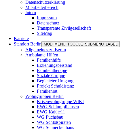
Datenschutzerklärung
Mitarbeiterbereich
Intern
Impressum
Datenschutz
Transparente Zivilgesellschaft
SiteMap
Karriere
Standort Berlin
MOD_MENU_TOGGLE_SUBMENU_LABEL
Allgemeines zu Berlin
Ambulante Hilfen
Familienhilfe
Erziehungsbeistand
Familientherapie
Soziale Gruppe
Begleiteter Umgang
Projekt Schuldistanz
Familienrat
Wohngruppen Berlin
Krisenwohngruppe WIKI
EWG Schlumpfhausen
EWG Kajüte11
WG Fuchsbau
WG Schloßpiraten
WG Schneckenhaus