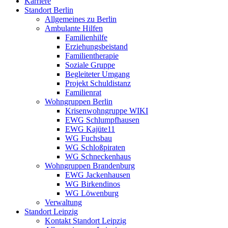
Karriere
Standort Berlin
Allgemeines zu Berlin
Ambulante Hilfen
Familienhilfe
Erziehungsbeistand
Familientherapie
Soziale Gruppe
Begleiteter Umgang
Projekt Schuldistanz
Familienrat
Wohngruppen Berlin
Krisenwohngruppe WIKI
EWG Schlumpfhausen
EWG Kajüte11
WG Fuchsbau
WG Schloßpiraten
WG Schneckenhaus
Wohngruppen Brandenburg
EWG Jackenhausen
WG Birkendinos
WG Löwenburg
Verwaltung
Standort Leipzig
Kontakt Standort Leipzig