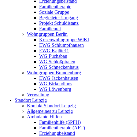
Erziehungsbeistand
Familientherapie
Soziale Gruppe
Begleiteter Umgang
Projekt Schuldistanz
Familienrat
Wohngruppen Berlin
Krisenwohngruppe WIKI
EWG Schlumpfhausen
EWG Kajüte11
WG Fuchsbau
WG Schloßpiraten
WG Schneckenhaus
Wohngruppen Brandenburg
EWG Jackenhausen
WG Birkendinos
WG Löwenburg
Verwaltung
Standort Leipzig
Kontakt Standort Leipzig
Allgemeines zu Leipzig
Ambulante Hilfen
Familienhilfe (SPFH)
Familientherapie (AFT)
Erziehungbeistand