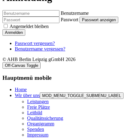
Benutzername
Passwort
Passwort anzeigen
Angemeldet bleiben
Anmelden
Passwort vergessen?
Benutzername vergessen?
© AHB Berlin Leipzig gGmbH 2026
Off-Canvas Toggle
Hauptmenü mobile
Home
Wir über uns
MOD_MENU_TOGGLE_SUBMENU_LABEL
Leistungen
Freie Plätze
Leitbild
Qualitätssicherung
Organigramm
Spenden
Impressum