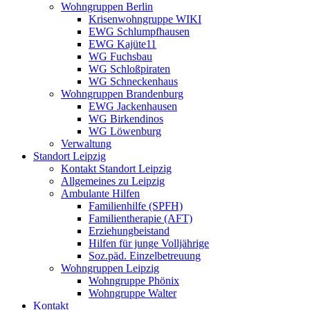
Wohngruppen Berlin
Krisenwohngruppe WIKI
EWG Schlumpfhausen
EWG Kajüte11
WG Fuchsbau
WG Schloßpiraten
WG Schneckenhaus
Wohngruppen Brandenburg
EWG Jackenhausen
WG Birkendinos
WG Löwenburg
Verwaltung
Standort Leipzig
Kontakt Standort Leipzig
Allgemeines zu Leipzig
Ambulante Hilfen
Familienhilfe (SPFH)
Familientherapie (AFT)
Erziehungbeistand
Hilfen für junge Volljährige
Soz.päd. Einzelbetreuung
Wohngruppen Leipzig
Wohngruppe Phönix
Wohngruppe Walter
Kontakt