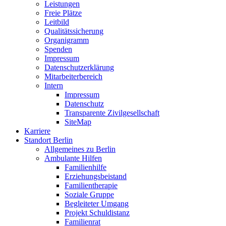
Leistungen
Freie Plätze
Leitbild
Qualitätssicherung
Organigramm
Spenden
Impressum
Datenschutzerklärung
Mitarbeiterbereich
Intern
Impressum
Datenschutz
Transparente Zivilgesellschaft
SiteMap
Karriere
Standort Berlin
Allgemeines zu Berlin
Ambulante Hilfen
Familienhilfe
Erziehungsbeistand
Familientherapie
Soziale Gruppe
Begleiteter Umgang
Projekt Schuldistanz
Familienrat