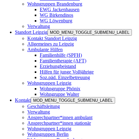
Wohngruppen Brandenburg
EWG Jackenhausen
WG Birkendinos
WG Löwenburg
Verwaltung
Standort Leipzig
MOD_MENU_TOGGLE_SUBMENU_LABEL
Kontakt Standort Leipzig
Allgemeines zu Leipzig
Ambulante Hilfen
Familienhilfe (SPFH)
Familientherapie (AFT)
Erziehungbeistand
Hilfen für junge Volljährige
Soz.päd. Einzelbetreuung
Wohngruppen Leipzig
Wohngruppe Phönix
Wohngruppe Walter
Kontakt
MOD_MENU_TOGGLE_SUBMENU_LABEL
Geschäftsleitung
Verwaltung
Ansprechpartner*innen ambulant
Ansprechpartner*innen stationär
Wohngruppen Leipzig
Wohngruppen Berlin